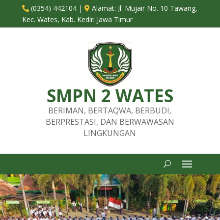
(0354) 442104
|
Alamat:
Jl. Mujair No. 10 Tawang,


Kec. Wates, Kab. Kediri Jawa Timur
SMPN 2 WATES
BERIMAN, BERTAQWA, BERBUDI,
BERPRESTASI, DAN BERWAWASAN
LINGKUNGAN