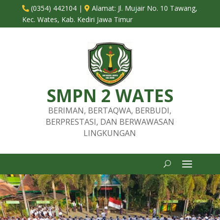
(0354) 442104
|
Alamat:
Jl. Mujair No. 10 Tawang,


Kec. Wates, Kab. Kediri Jawa Timur
SMPN 2 WATES
BERIMAN, BERTAQWA, BERBUDI,
BERPRESTASI, DAN BERWAWASAN
LINGKUNGAN