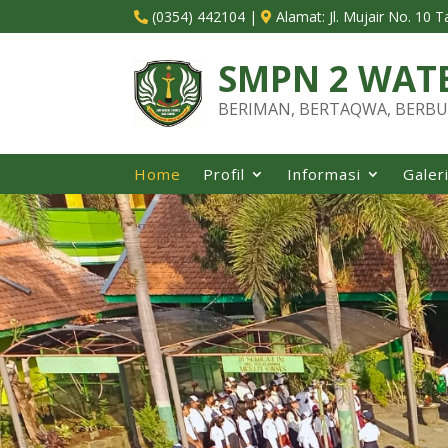
(0354) 442104
|
Alamat:
Jl. Mujair No. 10 


SMPN 2 WAT
BERIMAN, BERTAQWA, BERBU
Home
Profil
Informasi
Galer