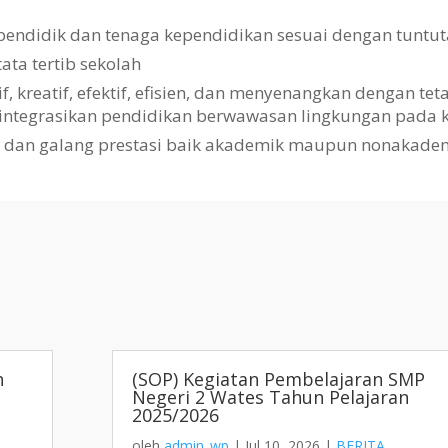
pendidik dan tenaga kependidikan sesuai dengan tuntut
a tertib sekolah
kreatif, efektif, efisien, dan menyenangkan dengan te
gintegrasikan pendidikan berwawasan lingkungan pada k
i dan galang prestasi baik akademik maupun nonakade
h
(SOP) Kegiatan Pembelajaran SMP
Negeri 2 Wates Tahun Pelajaran
2025/2026
oleh
admin_wp
|
Jul 10, 2026
|
BERITA