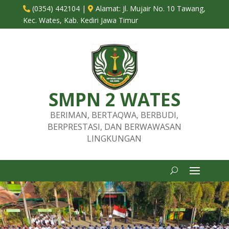
(0354) 442104
|
Alamat:
Jl. Mujair No. 10 Tawang,


Kec. Wates, Kab. Kediri Jawa Timur
SMPN 2 WATES
BERIMAN, BERTAQWA, BERBUDI,
BERPRESTASI, DAN BERWAWASAN
LINGKUNGAN