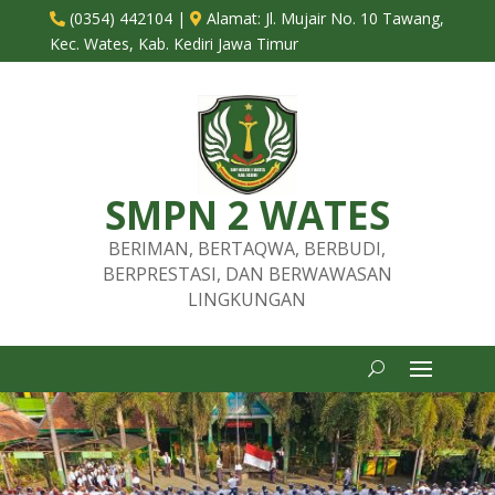
(0354) 442104
|
Alamat:
Jl. Mujair No. 10 Tawang,


Kec. Wates, Kab. Kediri Jawa Timur
SMPN 2 WATES
BERIMAN, BERTAQWA, BERBUDI,
BERPRESTASI, DAN BERWAWASAN
LINGKUNGAN