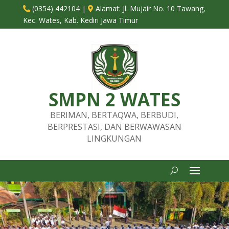
(0354) 442104
|
Alamat:
Jl. Mujair No. 10 Tawang,


Kec. Wates, Kab. Kediri Jawa Timur
SMPN 2 WATES
BERIMAN, BERTAQWA, BERBUDI,
BERPRESTASI, DAN BERWAWASAN
LINGKUNGAN