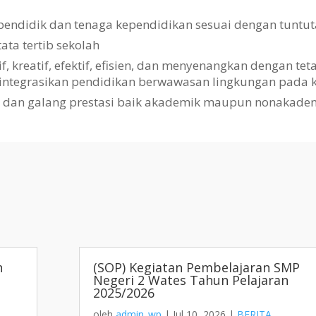
pendidik dan tenaga kependidikan sesuai dengan tuntut
a tertib sekolah
kreatif, efektif, efisien, dan menyenangkan dengan te
gintegrasikan pendidikan berwawasan lingkungan pada k
i dan galang prestasi baik akademik maupun nonakade
h
(SOP) Kegiatan Pembelajaran SMP
Negeri 2 Wates Tahun Pelajaran
2025/2026
oleh
admin_wp
|
Jul 10, 2026
|
BERITA