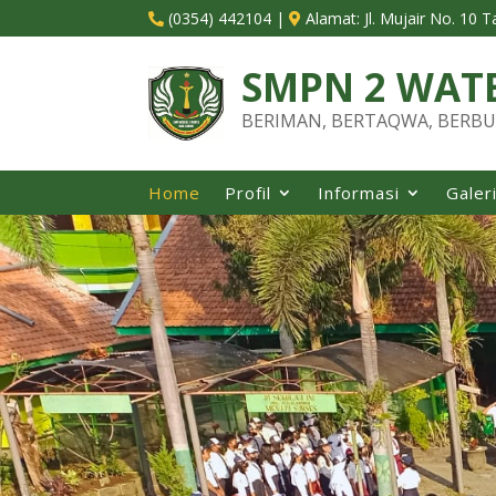
(0354) 442104
|
Alamat:
Jl. Mujair No. 10 


SMPN 2 WAT
BERIMAN, BERTAQWA, BERBU
Home
Profil
Informasi
Galer