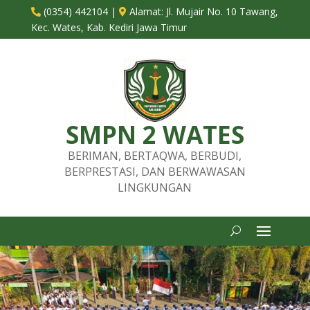
(0354) 442104
|
Alamat:
Jl. Mujair No. 10 Tawang,


Kec. Wates, Kab. Kediri Jawa Timur
SMPN 2 WATES
BERIMAN, BERTAQWA, BERBUDI,
BERPRESTASI, DAN BERWAWASAN
LINGKUNGAN