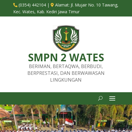
(0354) 442104
|
Alamat:
Jl. Mujair No. 10 Tawang,


Kec. Wates, Kab. Kediri Jawa Timur
SMPN 2 WATES
BERIMAN, BERTAQWA, BERBUDI,
BERPRESTASI, DAN BERWAWASAN
LINGKUNGAN