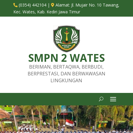
(0354) 442104
|
Alamat:
Jl. Mujair No. 10 Tawang,


Kec. Wates, Kab. Kediri Jawa Timur
SMPN 2 WATES
BERIMAN, BERTAQWA, BERBUDI,
BERPRESTASI, DAN BERWAWASAN
LINGKUNGAN