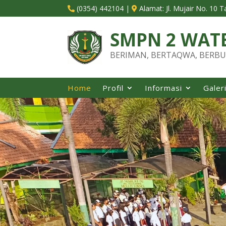
(0354) 442104
|
Alamat:
Jl. Mujair No. 10 


SMPN 2 WAT
BERIMAN, BERTAQWA, BERBU
Home
Profil
Informasi
Galer