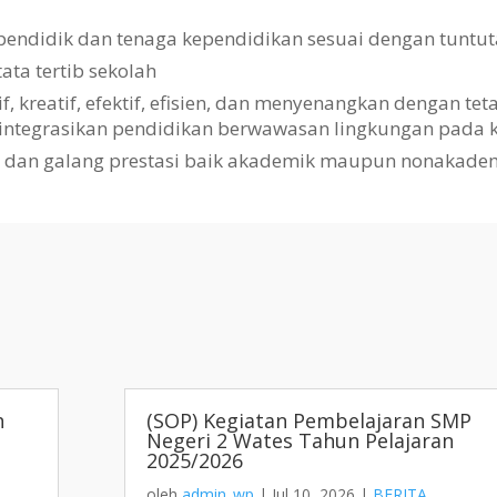
pendidik dan tenaga kependidikan sesuai dengan tuntut
a tertib sekolah
kreatif, efektif, efisien, dan menyenangkan dengan te
gintegrasikan pendidikan berwawasan lingkungan pada k
i dan galang prestasi baik akademik maupun nonakade
h
(SOP) Kegiatan Pembelajaran SMP
Negeri 2 Wates Tahun Pelajaran
2025/2026
oleh
admin_wp
|
Jul 10, 2026
|
BERITA