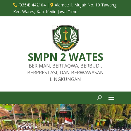
(0354) 442104
|
Alamat:
Jl. Mujair No. 10 Tawang,


Kec. Wates, Kab. Kediri Jawa Timur
SMPN 2 WATES
BERIMAN, BERTAQWA, BERBUDI,
BERPRESTASI, DAN BERWAWASAN
LINGKUNGAN