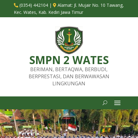
(0354) 442104
|
Alamat:
Jl. Mujair No. 10 Tawang,


Kec. Wates, Kab. Kediri Jawa Timur
SMPN 2 WATES
BERIMAN, BERTAQWA, BERBUDI,
BERPRESTASI, DAN BERWAWASAN
LINGKUNGAN