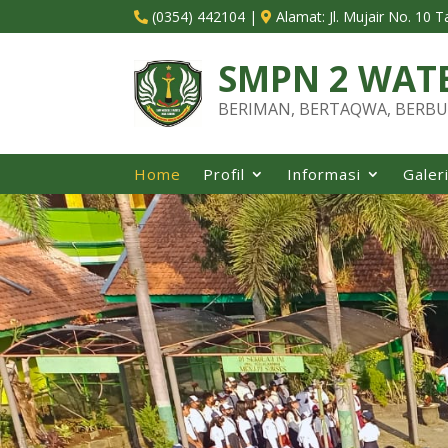
(0354) 442104
|
Alamat:
Jl. Mujair No. 10 


SMPN 2 WAT
BERIMAN, BERTAQWA, BERBU
Home
Profil
Informasi
Galer