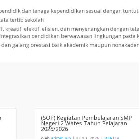
pendidik dan tenaga kependidikan sesuai dengan tuntut
a tertib sekolah
kreatif, efektif, efisien, dan menyenangkan dengan te
gintegrasikan pendidikan berwawasan lingkungan pada k
i dan galang prestasi baik akademik maupun nonakade
h
(SOP) Kegiatan Pembelajaran SMP
Negeri 2 Wates Tahun Pelajaran
2025/2026
oleh
admin_wp
|
Jul 10, 2026
|
BERITA