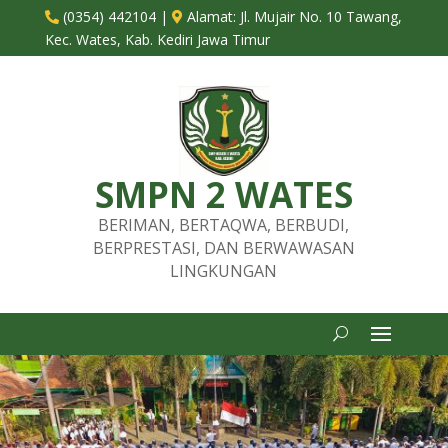
(0354) 442104
|
Alamat:
Jl. Mujair No. 10 Tawang,


Kec. Wates, Kab. Kediri Jawa Timur
SMPN 2 WATES
BERIMAN, BERTAQWA, BERBUDI,
BERPRESTASI, DAN BERWAWASAN
LINGKUNGAN