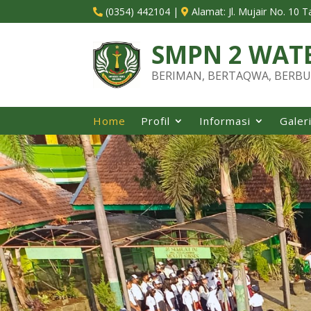
(0354) 442104
|
Alamat:
Jl. Mujair No. 10 


SMPN 2 WAT
BERIMAN, BERTAQWA, BERBU
Home
Profil
Informasi
Galer