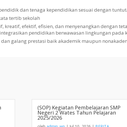
pendidik dan tenaga kependidikan sesuai dengan tuntut
a tertib sekolah
kreatif, efektif, efisien, dan menyenangkan dengan te
gintegrasikan pendidikan berwawasan lingkungan pada k
i dan galang prestasi baik akademik maupun nonakade
h
(SOP) Kegiatan Pembelajaran SMP
Negeri 2 Wates Tahun Pelajaran
2025/2026
oleh
admin_wp
|
Jul 10, 2026
|
BERITA